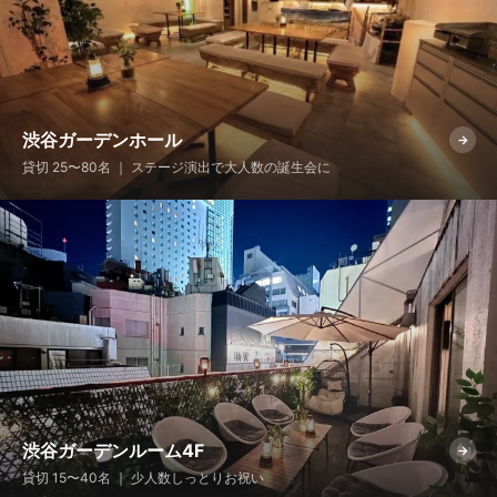
渋谷ガーデンホール
→
貸切 25〜80名 ｜ ステージ演出で大人数の誕生会に
渋谷ガーデンルーム4F
→
貸切 15〜40名 ｜ 少人数しっとりお祝い