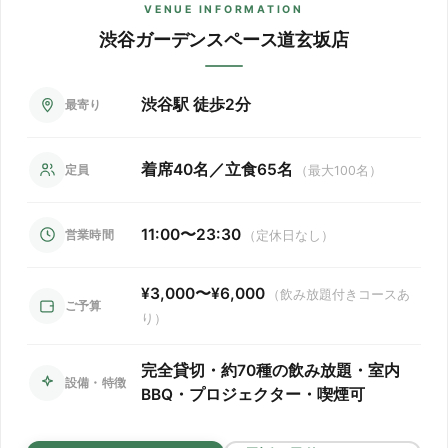
名規模の大人数バースデーにも対応可能です。
り振りも可能です。
全席喫煙OKです。愛煙家の主役やゲストの方も気兼ね
VENUE INFORMATION
は無料、コース料金×人数の明朗会計です。名前入り横断幕
予約が必要なので、一次会の会場と合わせて早めに押さえ
なく朝までお過ごしいただけます。
渋谷ガーデンスペース道玄坂店
は無料、ケーキ持ち込みもOK、全席喫煙OKなので、日付が
ましょう。横断幕に入れる名前やメッセージ、持ち込むケ
変わって誕生日当日になった主役を朝まで気兼ねなくお祝
ーキ、ムービー上映の有無を事前に決めておくと当日がス
いできます。
ムーズです。サプライズのタイミングはスタッフと打ち合
渋谷駅 徒歩2分
最寄り
わせておけば、照明を落としてのケーキ登場も決まりま
す。飲み放題は3時間付きなので、乾杯からサプライズ、二
着席40名／立食65名
定員
（最大100名）
次会の延長まで5時間の流れを組み立てておくと安心です。
11:00〜23:30
営業時間
（定休日なし）
¥3,000〜¥6,000
（飲み放題付きコースあ
ご予算
り）
完全貸切・約70種の飲み放題・室内
設備・特徴
BBQ・プロジェクター・喫煙可