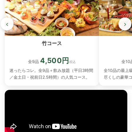
‹
›
竹コース
4,500円
全10
全9品
税込
全10品の最上
迷ったらコレ。全9品＋飲み放題（平日3時間
尽くしの豪華
／金土日・祝前日2.5時間）の人気コース。