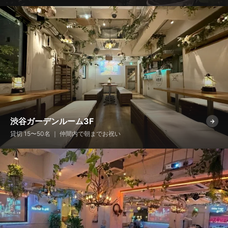
渋谷ガーデンルーム3F
→
貸切 15〜50名 ｜ 仲間内で朝までお祝い