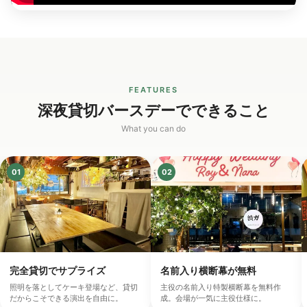
FEATURES
深夜貸切バースデーでできること
What you can do
01
02
完全貸切でサプライズ
名前入り横断幕が無料
照明を落としてケーキ登場など、貸切
主役の名前入り特製横断幕を無料作
だからこそできる演出を自由に。
成。会場が一気に主役仕様に。