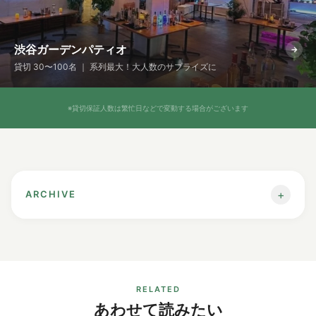
渋谷ガーデンパティオ
→
貸切 30〜100名 ｜ 系列最大！大人数のサプライズに
※貸切保証人数は繁忙日などで変動する場合がございます
+
ARCHIVE
【渋谷駅】深夜にサプライズ誕生日を貸
切で楽しむなら
RELATED
飲み会の流れで日付が変わり、ちょうど誕生日当日に——
あわせて読みたい