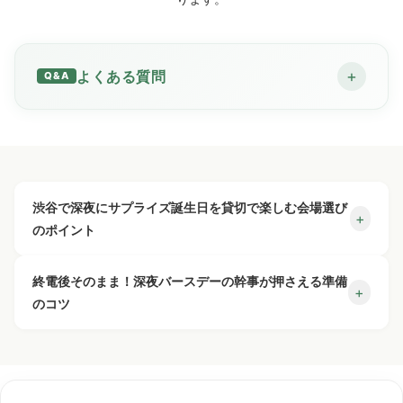
ース料金×人数のみの明朗会計で、幹事の負担を抑えら
れます。
こんなシーンにご利用いただけます
+
よくある質問
一次会・二次会から流れての
深夜サプライズ誕生会
日付が変わった瞬間からの
誕生日当日オールナイトお祝
い
24時からのプランで誕生日のお祝いはできます
仲間・サークルでの
朝までバースデーパーティー
+
か？
誕生日が近いメンバーの
合同バースデー
渋谷で深夜にサプライズ誕生日を貸切で楽しむ会場選び
ご予約は20名様から、3日前までの受付です。深夜帯の貸切
ケーキの持ち込みはできますか？
+
はい。24時に日付が変わって“誕生日当日”になった主
+
のポイント
は数に限りがございますので、お早めにご相談ください。
役を、そこから最大5時間（朝まで）丸ごとお祝いでき
サプライズ演出はできますか？
+
ます。一次会・二次会から流れてのご利用に最適で
可能です。お気に入りのケーキをお持ち込みいただけ
☎お問い合わせ
渋谷で深夜のサプライズ誕生日会場を選ぶなら、「完全貸
終電後そのまま！深夜バースデーの幹事が押さえる準備
す。
ます。照明を落としての登場演出もお手伝いいたしま
+
切で演出ができること」「装飾やケーキの持ち込み可否」
のコツ
何名から予約できますか？
+
す。
はい。主役の名前入り横断幕を無料で作成いたしま
※早朝からの営業は行っておりません。
渋谷で深夜にサプライズ誕生日の貸切会場をお探しなら、
「終電後でも集まりやすい立地」が重要なポイントです。
す。装飾・バルーンの持ち込み設営、プロジェクター
喫煙OK・横断幕無料の「渋谷ガーデンスペース道玄坂店」
渋谷ガーデンスペース道玄坂店は着席40名／立食65名で、
深夜のサプライズ誕生会を成功させるコツは、主役に気づ
喫煙はできますか？
+
でのメッセージムービー上映なども自由です。開始か
20名様から承ります。ご予約は3日前までにお願いいた
にお任せください。20名・30名・40名規模まで、主役を囲
渋谷駅ハチ公口から徒歩2分。24時以降スタートの5時間貸
かれないよう段取りを固めておくことです。渋谷ガーデン
んで朝までお祝いできます。系列店では50名・70名・100
ら朝までの好きなタイミングで仕掛けられます。
します。人数に合わせて系列店舗（最大100名）への割
切プランは1名4,000円（飲み放題3時間付き）で、会場費
スペース道玄坂店の深夜貸切は20名様から、3日前までのご