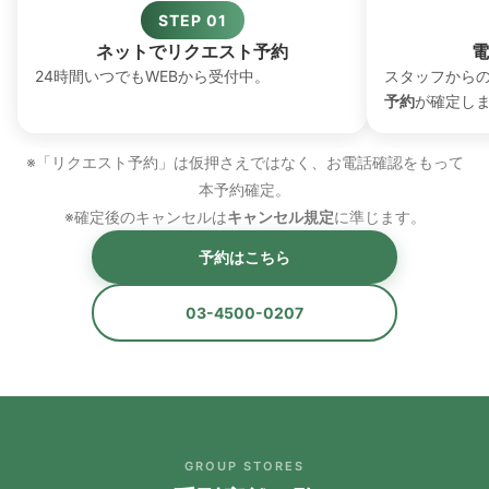
STEP 01
ネットでリクエスト予約
電
24時間いつでもWEBから受付中。
スタッフから
予約
が確定し
※「リクエスト予約」は仮押さえではなく、お電話確認をもって
本予約確定。
※確定後のキャンセルは
キャンセル規定
に準じます。
予約はこちら
03-4500-0207
GROUP STORES