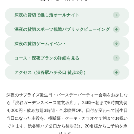
そんな夜こそ盛り上がるのが、渋谷ガーデンスペース道玄
坂店の
【24時〜朝までパーティー】
です。24時から最大5
時間、お店を丸ごと貸し切って、主役を朝までお祝いでき
深夜の貸切で推し活オールナイト
→
ます。一次会・二次会から流れてそのまま、終電を気にせ
ず深夜のサプライズが叶います。
深夜の貸切スポーツ観戦パブリックビューイング
→
深夜のサプライズ誕生日が「渋谷ガーデンスペー
深夜の貸切ゲームイベント
→
ス道玄坂店」におすすめな理由
“誕生日当日”を丸ごとお祝い：
24時に日付が変わって主
コース・深夜プランの詳細を見る
→
役が誕生日当日になる瞬間からスタート。一次会から流
れて朝まで続けられます。
アクセス（渋谷駅ハチ公口 徒歩2分）
→
名前入り横断幕が無料：
主役の名前入り特製横断幕を無
料作成。会場が一気にお祝いムードになります。
サプライズ演出が自由：
照明を落としてケーキ登場、プ
深夜のサプライズ誕生日・バースデーパーティー会場をお探しな
ロジェクターでメッセージムービー上映など、貸切なら
ら「渋谷ガーデンスペース道玄坂店」。24時〜朝まで5時間貸切
ではの演出が可能。ケーキの持ち込みもOKです。
4,000円・飲み放題3時間・全席喫煙OK。日付が変わって誕生日
全席喫煙OK・渋谷駅徒歩2分：
愛煙家のゲストも気兼ね
当日になった主役を、横断幕・ケーキ・カラオケで朝までお祝い
なく、終電後でも集まりやすい好立地です。
できます。渋谷駅ハチ公口から徒歩2分、20名様からご予約を承
5時間貸切4,000円・飲み放題3時間：
会場費は無料。コ
ります。