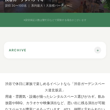
貸切 30〜100名 ｜ 系列最大！大規模パーティーに
※貸切保証人数は繁忙日などで変動する場合がございます
+
ARCHIVE
渋谷で昼BBQ！子連れ・ファ
渋谷で休日に家族で楽しめるイベントなら「渋谷ガーデンスペー
ミリーにおすすめの楽しみ方
ス道玄坂店」
用途・雰囲気・設備が揃ったレンタルスペース選びがカギ。飲み
はじめに
放題やBBQ、カラオケや映像演出など、思い出に残る演出が可能
なスペースが豊富にそろっています。ぜひ、仲間と忘れられない