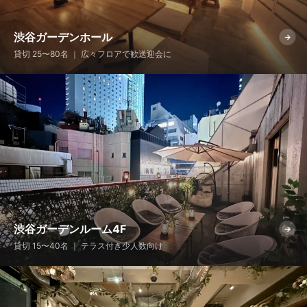
渋谷ガーデンホール
→
貸切 25〜80名 ｜ 広々フロアで歓送迎会に
渋谷ガーデンルーム4F
→
貸切 15〜40名 ｜ テラス付き少人数向け