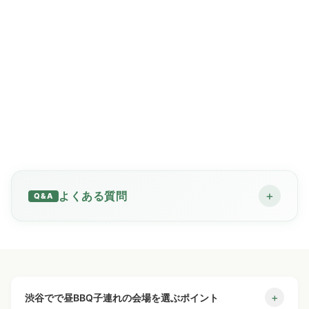
夜よりも気温が安定し、照明の心配が少ない
帰宅時間を早めに設定できるため、子どもの生活リズム
を崩さない
貸切スペースで安心
他の利用客に気を遣わず、子どもが自由に動ける
プライベート空間で食事・会話を楽しめる
子連れBBQで気をつけたいポ
イント
+
よくある質問
渋谷でファミリー向けBBQを企画する際には、以下のよう
な課題が挙げられます。
何人から貸切できますか？
+
子どもが飽きないように工夫が必要
怪我や火傷のリスクを最小限にする環境が求められる
予約までの流れは？
+
最低保証人数は25〜30名様からとなります（最大着席
+
渋谷でで昼BBQ子連れの会場を選ぶポイント
トイレや授乳スペースの有無を事前に確認する必要があ