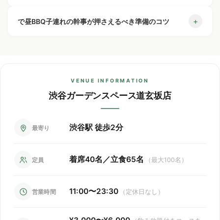
40名／立食65名）。
る
人数変更やキャンセルはできますか？
+
① リクエスト予約（Web or 電話）
大人も子どもも快適に過ごせる設備が整っているかどう
曜日・時間帯・繁忙期によって変動いたしますので、
で昼BBQ子連れの会場を選ぶなら、「完全貸切」「設備の
+
で昼BBQ子連れの幹事が押さえるべき準備のコツ
か
お気軽にお問い合わせください。
② スタッフよりお電話で詳細確認
充実度」「アクセスの良さ」が重要なポイントです。渋谷
仮予約はできますか？
+
人数変更は前日21時まで承ります。
ガーデンスペース道玄坂店は着席40名/立食65名の隠れ家
これらを解決するためには、会場選びや持ち物の工夫が重
人数に合わせて系列店舗への割り振りも可能です。
③ 本予約確定
で昼BBQ子連れの幹事になったら、まず会場選びと日程調
風ウッディ空間で、渋谷駅から徒歩2分。プロジェクター・
キャンセルについてはキャンセルポリシーがございま
要です。
整を早めに進めましょう。渋谷ガーデンスペース道玄坂店
無料の貸切特典はありますか？
+
の3ステップで完了です。
申し訳ございませんが、仮予約は承っておりません。
ワイヤレスマイク・カラオケ（JOYSOUND）が無料で利用
すので、お早めにご連絡ください。
は人気会場のため、1ヶ月前のご予約がおすすめです。本格
VENUE INFORMATION
でき、幹事様の負担を大幅に軽減します。飲み放題付きコ
ご予約はすべて本予約として確定となります。
ビストロ料理の飲み放題付きコースで予算管理も安心。プ
渋谷で子連れBBQを楽しむた
ワイヤレスマイク・プロジェクター・音響設備・横断
渋谷ガーデンスペース道玄坂店
ースで「コース料金×人数」の明朗会計、追加費用なしで安
ロジェクター・ワイヤレスマイク・カラオケ
幕・ゲーム機・ビンゴなど、多数の設備を無料でご利
心です。
めの解決策
（JOYSOUND）がすべて無料で使えるため、余興やサプラ
用いただけます。
イズ演出も追加費用なしで実現できます。渋谷駅から徒歩2
渋谷駅 徒歩2分
最寄り
安全に楽しめる会場を選ぶ
分の好立地で、参加者のアクセスも抜群です。
屋上やテラスなど、柵や安全設備が整っているかを確認
着席40名／立食65名
定員
（最大100名）
貸切スペースを利用し、子どもの動線を把握しやすくす
る
11:00〜23:30
昼BBQならではの持ち物リスト
営業時間
（定休日なし）
子ども連れで快適に過ごすためには、次のようなアイテム