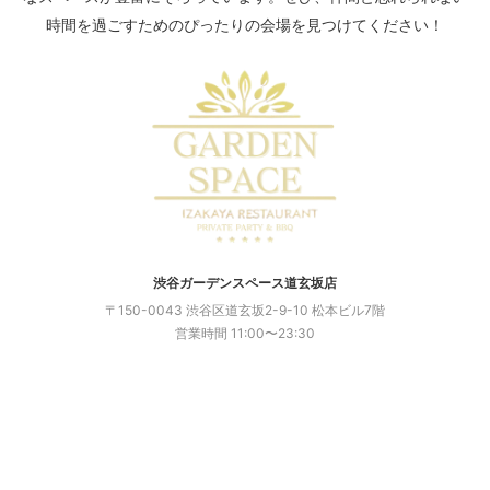
休日に家族で楽しめるイベントを探している方にとって、
時間を過ごすためのぴったりの会場を見つけてください！
BBQは定番のアクティビティです。特に昼間の時間帯に開
催されるBBQは、小さな子ども連れやファミリー層にぴっ
たり。
しかし都心・渋谷で子連れBBQを楽しむには「安全面」
「快適さ」「準備のしやすさ」など、いくつかのポイント
を押さえておく必要があります。
本記事では、
渋谷で昼BBQを子連れ・ファミリー向けに楽
しむコツや注意点、快適に過ごすためのアイデア
をまとめ
ます。
渋谷ガーデンスペース道玄坂店
渋谷で昼BBQがファミリーに人気の理由
〒150-0043 渋谷区道玄坂2-9-10 松本ビル7階
営業時間 11:00〜23:30
アクセスの良さ
渋谷駅から徒歩圏内の会場が多く、移動が短時間で済む
車を使わなくても参加できるため、お酒を飲む大人も安
心
昼開催なら子どもも安心