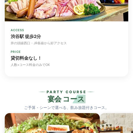
ACCESS
渋谷駅 徒歩2分
井の頭線西口・JR各線から好アクセス
PRICE
貸切料金なし！
人数×コース料金のみでOK
PARTY COURSE
宴会
コース
ご予算・シーンで選べる、飲み放題付きコース。