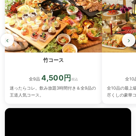
‹
›
竹コース
4,500円
全10
全9品
税込
全10品の最上
迷ったらコレ。飲み放題3時間付き＆全9品の
尽くしの豪華
王道人気コース。