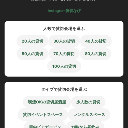
アレルギーの有無を事前に確認し、専用メニューを確保
Instagram
貸切なび
遊びの工夫
シャボン玉やボールなど簡単に遊べる道具を用意
絵本や塗り絵など、食後の落ち着いた時間に使えるアイ
人数で貸切会場を選ぶ
テムを準備
20人の貸切
30人の貸切
40人の貸切
大人も楽しめる演出
50人の貸切
70人の貸切
80人の貸切
飲み放題プランを組み合わせてリラックス
昼間の時間を活かして、自然光で写真を撮影
100人の貸切
渋谷で昼BBQにかかる費用相
タイプで貸切会場を選ぶ
場
喫煙OKの貸切居酒屋
少人数の貸切
ファミリー向けに昼BBQを開催する場合の費用相場は以下
の通りです。
貸切イベントスペース
レンタルスペース
1人あたり4,000〜6,000円程度
（食材・飲み放題付き
屋内ビアガーデン
11時から昼飲み