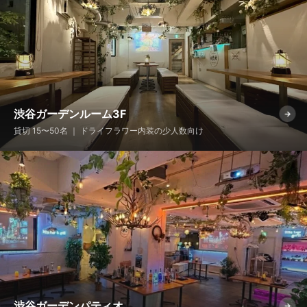
渋谷ガーデンルーム3F
→
貸切 15〜50名 ｜ ドライフラワー内装の少人数向け
渋谷ガーデンパティオ
→