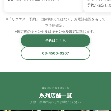
予約
が確定し
※「リクエスト予約」は仮押さえではなく、お電話確認をもって
本予約確定。
※確定後のキャンセルは
キャンセル規定
に準じます。
予約はこちら
03-4500-0207
GROUP STORES
系列店舗一覧
人数・用途に合わせてお選びください