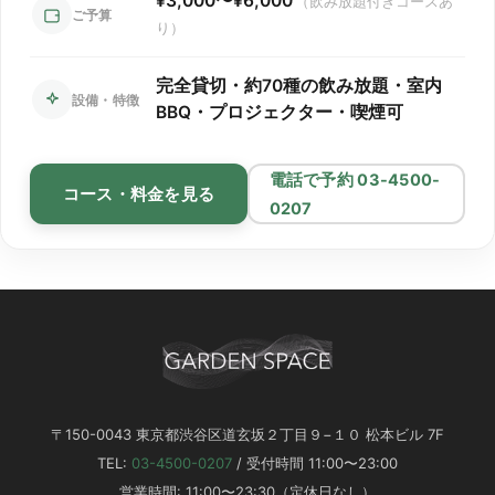
¥3,000〜¥6,000
（飲み放題付きコースあ
を持参するのがおすすめです。
ご予算
り）
持ち物
用途
日焼け止め・帽子
昼間の日差し対策
完全貸切・約70種の飲み放題・室内
設備・特徴
レジャーシート
遊び場や休憩スペースの確保
BBQ・プロジェクター・喫煙可
ウェットティッシュ
食事中や遊び後の手口ふき
着替え
食べこぼしや汗対策
電話で予約 03-4500-
おやつ・飲み物
食事以外で子どもを満足させる
コース・料金を見る
0207
おもちゃ・絵本
待ち時間や飽き防止
子どもも楽しめる工夫
食事の工夫
〒150-0043 東京都渋谷区道玄坂２丁目９−１０ 松本ビル 7F
子ども向けに食べやすい食材（ウインナー、コーン、焼
TEL:
03-4500-0207
/ 受付時間 11:00〜23:00
きおにぎり）を用意
営業時間: 11:00〜23:30（定休日なし）