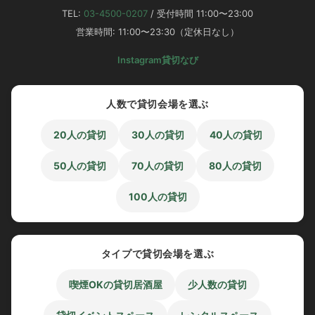
20～30人収容のおしゃれ居酒屋
TEL:
03-4500-0207
/ 受付時間 11:00〜23:00
「渋谷ガーデンルーム3F」
営業時間: 11:00〜23:30（定休日なし）
Instagram
貸切なび
人数で貸切会場を選ぶ
渋谷のおしゃれ居酒屋を貸切って
20人の貸切
30人の貸切
40人の貸切
おしゃれ居酒屋＆貸切パーティー！？
50人の貸切
70人の貸切
80人の貸切
100人の貸切
貸切予約限定特典
タイプで貸切会場を選ぶ
マイク、プロジェクター、音響機器など
無料
で使用して頂
けます！！
喫煙OKの貸切居酒屋
少人数の貸切
思い出の動画をプロジェクターに映しておしゃれ空間で忘
れられないパーティーに♪