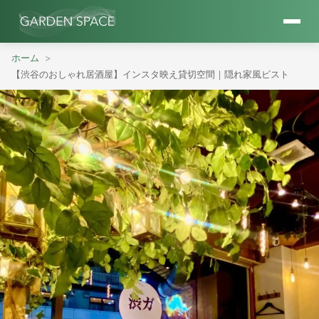
ホーム
【渋谷のおしゃれ居酒屋】インスタ映え貸切空間｜隠れ家風ビスト