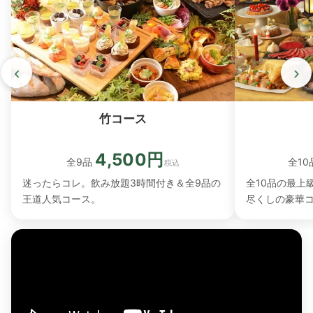
‹
›
竹コース
4,500円
全10
全9品
税込
全10品の最上
迷ったらコレ。飲み放題3時間付き＆全9品の
尽くしの豪華
王道人気コース。