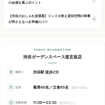
40名／立食65名）。
の会場を選ぶポイント
人数変更やキャンセルはできますか？
+
① リクエスト予約（Web or 電話）
曜日・時間帯・繁忙期によって変動いたしますので、
【渋谷のおしゃれ居酒屋】インスタ映え貸切空間の会場を
お気軽にお問い合わせください。
② スタッフよりお電話で詳細確認
【渋谷のおしゃれ居酒屋】インスタ映え貸切空間の幹事
+
仮予約はできますか？
+
人数変更は前日21時まで承ります。
選ぶなら、「完全貸切」「設備の充実度」「アクセスの良
が押さえるべき準備のコツ
人数に合わせて系列店舗への割り振りも可能です。
③ 本予約確定
さ」が重要なポイントです。渋谷ガーデンスペース道玄坂
キャンセルについてはキャンセルポリシーがございま
「渋谷ガーデンスペース道玄
無料の貸切特典はありますか？
+
の3ステップで完了です。
申し訳ございませんが、仮予約は承っておりません。
店は着席40名/立食65名の隠れ家風ウッディ空間で、渋谷
【渋谷のおしゃれ居酒屋】インスタ映え貸切空間の幹事に
すので、お早めにご連絡ください。
坂店」貸切代ナシ
！
駅から徒歩2分。プロジェクター・ワイヤレスマイク・カラ
なったら、まず会場選びと日程調整を早めに進めましょ
ご予約はすべて本予約として確定となります。
オケ（JOYSOUND）が無料で利用でき、幹事様の負担を大
ワイヤレスマイク・プロジェクター・音響設備・横断
う。渋谷ガーデンスペース道玄坂店は人気会場のため、1ヶ
VENUE INFORMATION
幅に軽減します。飲み放題付きコースで「コース料金×人
幕・ゲーム機・ビンゴなど、多数の設備を無料でご利
月前のご予約がおすすめです。本格ビストロ料理の飲み放
※コース料理・飲み放題が付かないプランもあります。
渋谷ガーデンスペース道玄坂店
数」の明朗会計、追加費用なしで安心です。
用いただけます。
題付きコースで予算管理も安心。プロジェクター・ワイヤ
※レンタルスペース利用のお客様は別のご案内となります。
レスマイク・カラオケ（JOYSOUND）がすべて無料で使え
別途貸切料金が発生しないため基本的には
「コース料金×人
るため、余興やサプライズ演出も追加費用なしで実現でき
渋谷駅 徒歩2分
最寄り
数様」
、
ます。渋谷駅から徒歩2分の好立地で、参加者のアクセスも
幹事様に嬉しい簡単明朗会計となっております。
抜群です。
※貸切予約の際は
「最低保証人数」
を設定させていただいて
着席40名／立食65名
定員
（最大100名）
おります。
11:00〜23:30
営業時間
（定休日なし）