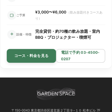
系列6店舗はすべて
渋谷駅から徒歩2分
！
¥3,000〜¥6,000
（飲み放題付きコースあ
コースの内容と金額は全店共通です！
ご予算
り）
15人～100人
まで様々な貸切パーティーに対応しておりま
す！
完全貸切・約70種の飲み放題・室内
設備・特徴
BBQ・プロジェクター・喫煙可
30～50人収容のラウンジフロア
「渋谷ピカリエ道玄坂本店」
電話で予約 03-4500-
コース・料金を見る
系列唯一のテラス付きフロア
0207
「渋谷ガーデンルーム4F」
100人対応可◎ステージ付きフロア
「渋谷ガーデンパティオ」
法人利用No.1！30～50人対応可！
「渋谷ガーデンホール」
〒150-0043 東京都渋谷区道玄坂２丁目９−１０ 松本ビル 7F