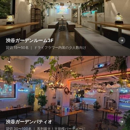
渋谷ガーデンルーム3F
→
貸切 15〜50名 ｜ ドライフラワー内装の少人数向け
渋谷ガーデンパティオ
→
貸切 30〜100名 ｜ 系列最大！大規模パーティーに