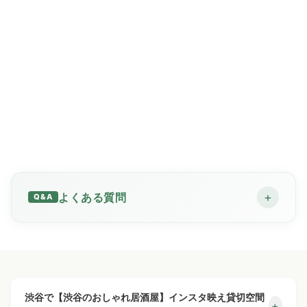
お店を丸ごと貸切可能です
◎
人数×コース料金のみで
OK！
別途料金はかかりません！
25名様より貸切のご予約承
ります。
系列店で50人.70人.100人
に対応できる貸切フロアも
あります
！
+
よくある質問
※繫忙月や繫忙日は貸切保
証人数が変動する場合がご
ざいます
何人から貸切できますか？
+
渋谷駅周辺でおしゃれ居酒屋を貸切するメリット
予約までの流れは？
+
最低保証人数は25〜30名様からとなります（最大着席
渋谷で【渋谷のおしゃれ居酒屋】インスタ映え貸切空間
+