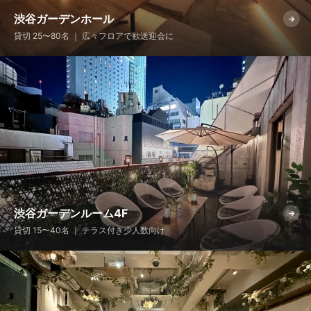
渋谷ガーデンホール
→
貸切 25〜80名 ｜ 広々フロアで歓送迎会に
渋谷ガーデンルーム4F
→
貸切 15〜40名 ｜ テラス付き少人数向け