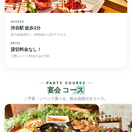
ACCESS
渋谷駅 徒歩2分
井の頭線西口・JR各線から好アクセス
PRICE
貸切料金なし！
人数×コース料金のみでOK
PARTY COURSE
宴会
コース
ご予算・シーンで選べる、飲み放題付きコース。