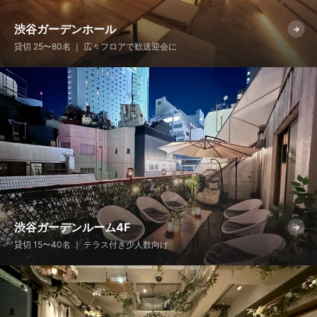
渋谷ガーデンホール
→
貸切 25〜80名 ｜ 広々フロアで歓送迎会に
渋谷ガーデンルーム4F
→
貸切 15〜40名 ｜ テラス付き少人数向け