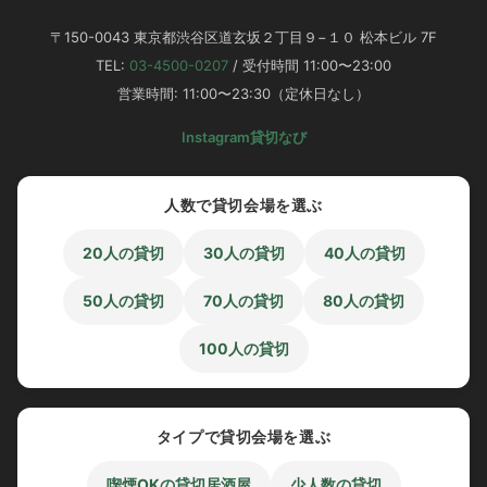
〒150-0043 東京都渋谷区道玄坂２丁目９−１０ 松本ビル 7F
系列6店舗はすべて
渋谷駅から徒歩2分
！
TEL:
03-4500-0207
/ 受付時間 11:00〜23:00
コースの内容と金額は全店共通です！
営業時間: 11:00〜23:30（定休日なし）
15人～100人
まで様々な貸切パーティーに対応しておりま
す！
Instagram
貸切なび
30～50人収容のラウンジフロア
人数で貸切会場を選ぶ
「渋谷ピカリエ道玄坂本店」
20人の貸切
30人の貸切
40人の貸切
系列唯一のテラス付きフロア
「渋谷ガーデンルーム4F」
50人の貸切
70人の貸切
80人の貸切
100人の貸切
100人対応可◎ステージ付きフロア
「渋谷ガーデンパティオ」
タイプで貸切会場を選ぶ
法人利用No.1！30～50人対応可！
「渋谷ガーデンホール」
喫煙OKの貸切居酒屋
少人数の貸切