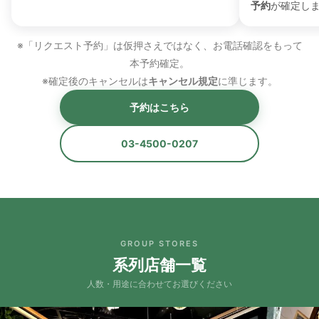
予約
が確定し
※「リクエスト予約」は仮押さえではなく、お電話確認をもって
本予約確定。
※確定後のキャンセルは
キャンセル規定
に準じます。
予約はこちら
03-4500-0207
GROUP STORES
系列店舗一覧
人数・用途に合わせてお選びください