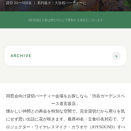
貸切 30〜100名 ｜ 系列最大！大規模パーティーに
※貸切保証人数は繁忙日などで変動する場合がございます
+
ARCHIVE
【渋谷駅】同窓会を貸切でするなら
同窓会向け貸切パーティー会場をお探しなら「渋谷ガーデンスペ
ース道玄坂店」
懐かしい仲間との再会を特別な空間で。完全貸切だから周りを気
にせず思い出話に花が咲きます。着席40名・立食65名対応で、プ
ロジェクター・ワイヤレスマイク・カラオケ（JOYSOUND）すべ