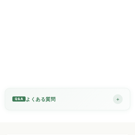
☎お問い合わせ
渋谷駅徒歩２分！
渋谷駅周辺で同窓会
するなら貸切で！
先輩を特別な雰囲気で送り
出しましょう！
+
よくある質問
ケーキやスパークリングの
サービスクーポンもご用意
◎
何人から貸切できますか？
+
《 貸切 》