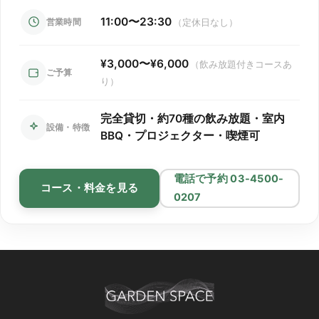
11:00〜23:30
営業時間
（定休日なし）
¥3,000〜¥6,000
（飲み放題付きコースあ
ご予算
り）
「渋谷ガーデンスペース道玄
完全貸切・約70種の飲み放題・室内
設備・特徴
坂店」貸切代ナシ
！
BBQ・プロジェクター・喫煙可
※コース料理・飲み放題が付かないプランもあります。
電話で予約 03-4500-
コース・料金を見る
※レンタルスペース利用のお客様は別のご案内となります。
0207
別途貸切料金が発生しないため基本的には
「コース料金×人
数様」
、
幹事様に嬉しい簡単明朗会計となっております。
※貸切予約の際は
「最低保証人数」
を設定させていただいて
おります。