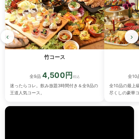
‹
›
竹コース
4,500円
全10
全9品
税込
全10品の最上
迷ったらコレ。飲み放題3時間付き＆全9品の
尽くしの豪華
王道人気コース。