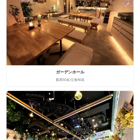
ガーデンホール
着席50名/立食80名