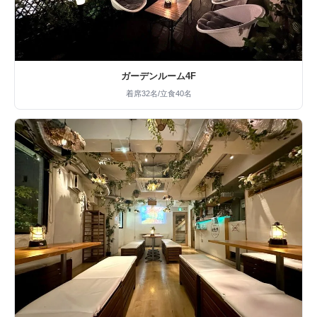
ガーデンルーム4F
着席32名/立食40名