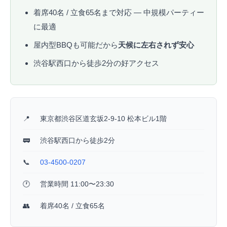
着席40名 / 立食65名まで対応 — 中規模パーティー
に最適
屋内型BBQも可能だから
天候に左右されず安心
渋谷駅西口から徒歩2分の好アクセス
📍
東京都渋谷区道玄坂2-9-10 松本ビル1階
🚃
渋谷駅西口から徒歩2分
📞
03-4500-0207
🕐
営業時間 11:00〜23:30
👥
着席40名 / 立食65名