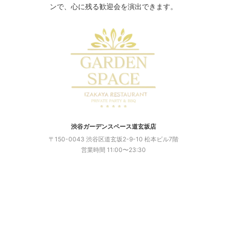
☎お問い合わせ
ンで、心に残る歓迎会を演出できます。
渋谷駅徒歩２分！
渋谷駅周辺で歓迎会
するなら貸切で！
先輩を特別な雰囲気で送り
渋谷ガーデンスペース道玄坂店
出しましょう！
〒150-0043 渋谷区道玄坂2-9-10 松本ビル7階
営業時間 11:00〜23:30
ケーキやスパークリングの
サービスクーポンもご用意
◎
《 貸切 》
着席40名/立食65名
お店を丸ごと貸切可能です