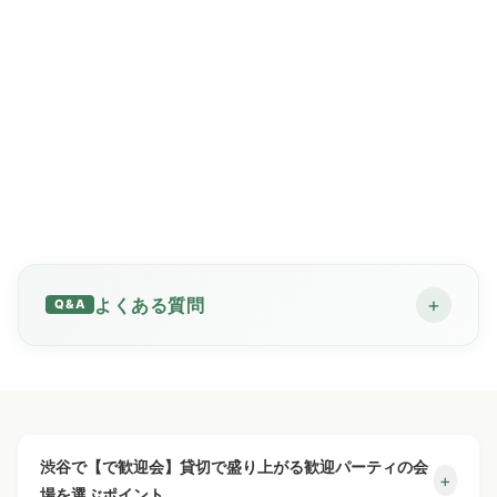
◎
人数×コース料金のみで
OK！
別途料金はかかりません！
25名様より貸切のご予約承
ります。
系列店で50人.70人.100人
に対応できる貸切フロアも
あります
！
※繫忙月や繫忙日は貸切保
+
よくある質問
証人数が変動する場合がご
ざいます
何人から貸切できますか？
+
渋谷駅周辺で歓迎会を貸切するメリット
予約までの流れは？
+
最低保証人数は25〜30名様からとなります（最大着席
渋谷で【で歓迎会】貸切で盛り上がる歓迎パーティの会
+
40名／立食65名）。
場を選ぶポイント