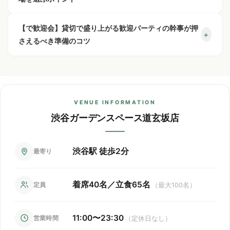
人数変更やキャンセルはできますか？
+
① リクエスト予約（Web or 電話）
曜日・時間帯・繁忙期によって変動いたしますので、
【で歓迎会】貸切で盛り上がる歓迎パーティの会場を選ぶ
お気軽にお問い合わせください。
② スタッフよりお電話で詳細確認
【で歓迎会】貸切で盛り上がる歓迎パーティの幹事が押
+
仮予約はできますか？
+
人数変更は前日21時まで承ります。
なら、「完全貸切」「設備の充実度」「アクセスの良さ」
さえるべき準備のコツ
人数に合わせて系列店舗への割り振りも可能です。
③ 本予約確定
「渋谷ガーデンスペース道玄
が重要なポイントです。渋谷ガーデンスペース道玄坂店は
キャンセルについてはキャンセルポリシーがございま
無料の貸切特典はありますか？
+
の3ステップで完了です。
申し訳ございませんが、仮予約は承っておりません。
坂店」貸切代ナシ
！
着席40名/立食65名の隠れ家風ウッディ空間で、渋谷駅か
【で歓迎会】貸切で盛り上がる歓迎パーティの幹事になっ
すので、お早めにご連絡ください。
ら徒歩2分。プロジェクター・ワイヤレスマイク・カラオケ
たら、まず会場選びと日程調整を早めに進めましょう。渋
ご予約はすべて本予約として確定となります。
（JOYSOUND）が無料で利用でき、幹事様の負担を大幅に
ワイヤレスマイク・プロジェクター・音響設備・横断
谷ガーデンスペース道玄坂店は人気会場のため、1ヶ月前の
※コース料理・飲み放題が付かないプランもあります。
VENUE INFORMATION
軽減します。飲み放題付きコースで「コース料金×人数」の
幕・ゲーム機・ビンゴなど、多数の設備を無料でご利
ご予約がおすすめです。本格ビストロ料理の飲み放題付き
※レンタルスペース利用のお客様は別のご案内となります。
渋谷ガーデンスペース道玄坂店
明朗会計、追加費用なしで安心です。
用いただけます。
コースで予算管理も安心。プロジェクター・ワイヤレスマ
別途貸切料金が発生しないため基本的には
「コース料金×人
イク・カラオケ（JOYSOUND）がすべて無料で使えるた
数様」
、
め、余興やサプライズ演出も追加費用なしで実現できま
渋谷駅 徒歩2分
最寄り
幹事様に嬉しい簡単明朗会計となっております。
す。渋谷駅から徒歩2分の好立地で、参加者のアクセスも抜
※貸切予約の際は
「最低保証人数」
を設定させていただいて
群です。
おります。
着席40名／立食65名
定員
（最大100名）
11:00〜23:30
営業時間
（定休日なし）
系列6店舗はすべて
渋谷駅から徒歩2分
！