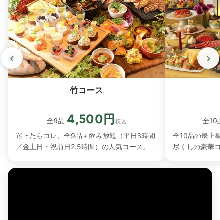
‹
›
竹コース
4,500円
全10
全9品
税込
全10品の最上
迷ったらコレ。全9品＋飲み放題（平日3時間
尽くしの豪華
／金土日・祝前日2.5時間）の人気コース。