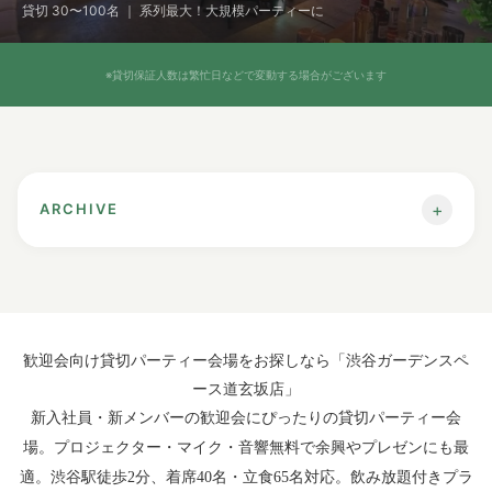
貸切 30〜100名 ｜ 系列最大！大規模パーティーに
※貸切保証人数は繁忙日などで変動する場合がございます
+
ARCHIVE
【渋谷駅】歓迎会を貸切でするなら
歓迎会向け貸切パーティー会場をお探しなら「渋谷ガーデンスペ
「渋谷ガーデンスペース道玄坂店」
がお
ース道玄坂店」
すすめ！
新入社員・新メンバーの歓迎会にぴったりの貸切パーティー会
場。プロジェクター・マイク・音響無料で余興やプレゼンにも最
適。渋谷駅徒歩2分、着席40名・立食65名対応。飲み放題付きプラ