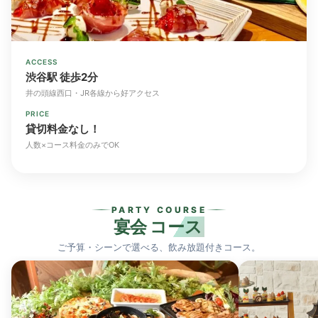
ACCESS
渋谷駅 徒歩2分
井の頭線西口・JR各線から好アクセス
PRICE
貸切料金なし！
人数×コース料金のみでOK
PARTY COURSE
宴会
コース
ご予算・シーンで選べる、飲み放題付きコース。