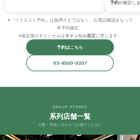
予約
が確定し
※「リクエスト予約」は仮押さえではなく、お電話確認をもって
本予約確定。
※確定後のキャンセルは
キャンセル規定
に準じます。
予約はこちら
03-4500-0207
GROUP STORES
系列店舗一覧
人数・用途に合わせてお選びください