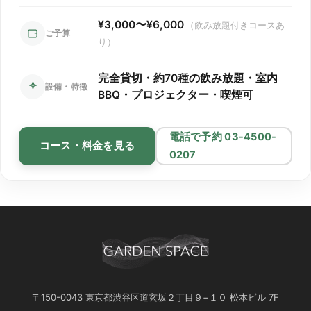
コースの内容と金額は全店共通です！
¥3,000〜¥6,000
（飲み放題付きコースあ
15人～100人
まで様々な貸切パーティーに対応しておりま
ご予算
り）
す！
完全貸切・約70種の飲み放題・室内
30～50人収容のラウンジフロア
設備・特徴
BBQ・プロジェクター・喫煙可
「渋谷ピカリエリゾート本店」
系列唯一のテラス付きフロア
電話で予約 03-4500-
コース・料金を見る
「渋谷ガーデンルーム4F」
0207
100人対応可◎ステージ付きフロア
「渋谷ガーデンパティオ」
法人利用No.1！30～50人対応可！
「渋谷ガーデンホール」
〒150-0043 東京都渋谷区道玄坂２丁目９−１０ 松本ビル 7F
20～30人収容のおしゃれ居酒屋