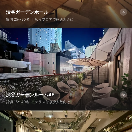
渋谷ガーデンホール
→
貸切 25〜80名 ｜ 広々フロアで歓送迎会に
渋谷ガーデンルーム4F
→
貸切 15〜40名 ｜ テラス付き少人数向け