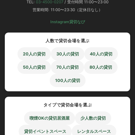
「渋谷ガーデンルーム3F」
TEL:
03-4500-0207
/ 受付時間 11:00〜23:00
営業時間: 11:00〜23:30（定休日なし）
Instagram
貸切なび
人数で貸切会場を選ぶ
渋谷のおしゃれ居酒屋を貸切って
歓迎会＆ウェルカムパーティー！？
20人の貸切
30人の貸切
40人の貸切
50人の貸切
70人の貸切
80人の貸切
100人の貸切
貸切予約限定特典
マイク、プロジェクター、音響機器など
無料
で使用して頂
タイプで貸切会場を選ぶ
けます！！
新メンバーの紹介動画をプロジェクターに映して忘れられ
喫煙OKの貸切居酒屋
少人数の貸切
ない歓迎会に♪
貸切イベントスペース
レンタルスペース