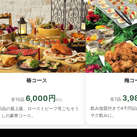
梅コ
椿コース
3,
6,000円
全7品
全10品
税込
飲み放題付きで4千円以
10品の最上級。ローストビーフ等ごちそう
サク飲みに。
くしの豪華コース。