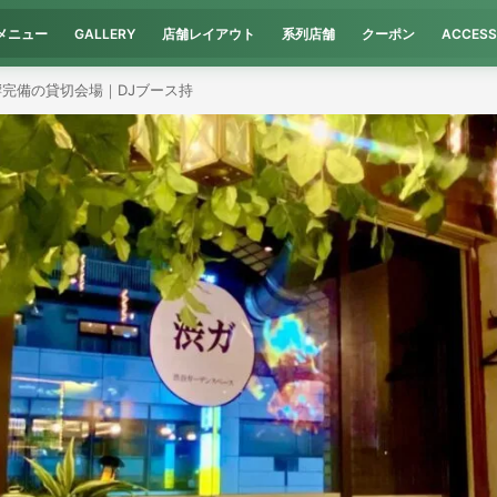
メニュー
GALLERY
店舗レイアウト
系列店舗
クーポン
ACCESS
響完備の貸切会場｜DJブース持