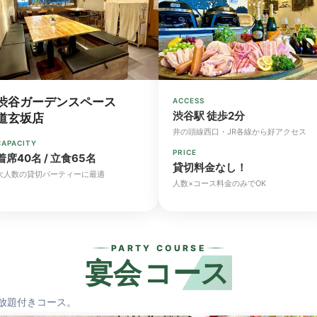
渋谷ガーデンスペース
ACCESS
渋谷駅 徒歩2分
道玄坂店
井の頭線西口・JR各線から好アクセス
CAPACITY
PRICE
着席40名 / 立食65名
貸切料金なし！
大人数の貸切パーティーに最適
人数×コース料金のみでOK
PARTY COURSE
宴会
コース
放題付きコース。