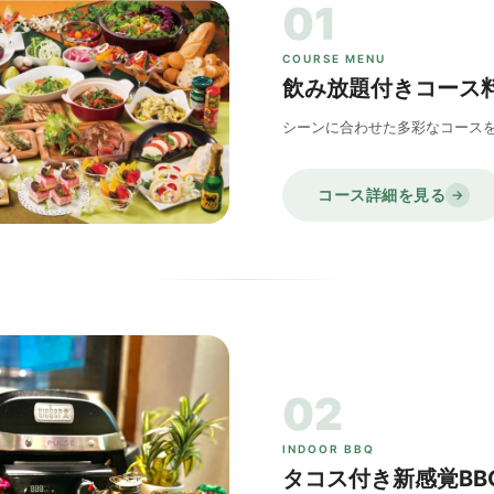
01
COURSE MENU
飲み放題付きコース
シーンに合わせた多彩なコース
コース詳細を見る
→
02
INDOOR BBQ
タコス付き新感覚BB