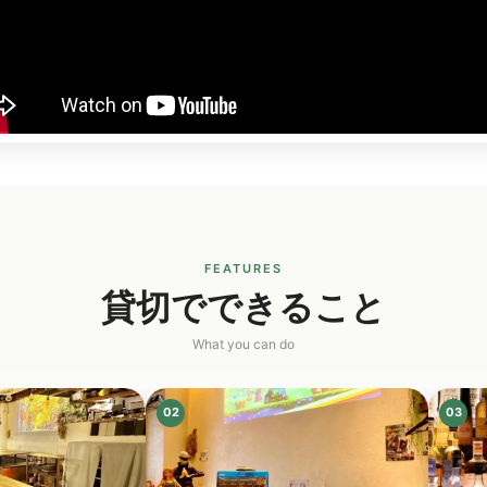
FEATURES
貸切でできること
What you can do
02
03