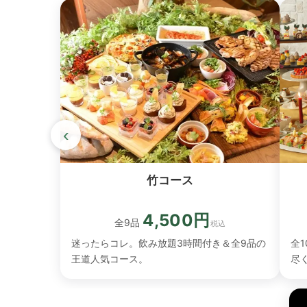
‹
竹コース
4,500円
全9品
税込
全
迷ったらコレ。飲み放題3時間付き＆全9品の
尽
王道人気コース。