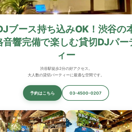
DJブース持ち込みOK！渋谷の
格音響完備で楽しむ貸切DJパー
ィー
渋谷駅徒歩2分の好アクセス。
大人数の貸切パーティーに最適な空間です。
予約はこちら
03-4500-0207