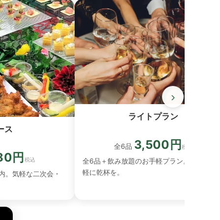
›
ライトプラン
ース
3,500円
全6品
税込
980円
税込
全6品＋飲み放題のお手軽プラン。まずは気
軽に乾杯を。
内。気軽な二次会・