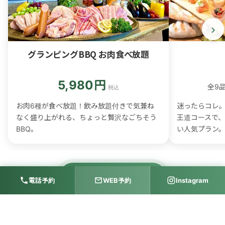
›
グランピングBBQ お肉食べ放題
5,980円
全9
税込
お肉6種が食べ放題！飲み放題付きで気兼ね
迷ったらコレ。
なく盛り上がれる、ちょっと贅沢なごちそう
王道コースで
BBQ。
い人気プラン
その他のコースを見る
電話予約
WEB予約
Instagram